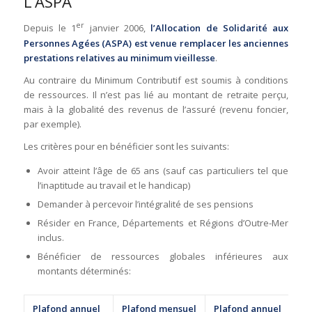
L’ASPA
er
Depuis le 1
janvier 2006,
l’Allocation de Solidarité aux
Personnes Agées (ASPA) est venue remplacer les anciennes
prestations relatives au minimum vieillesse
.
Au contraire du Minimum Contributif est soumis à conditions
de ressources. Il n’est pas lié au montant de retraite perçu,
mais à la globalité des revenus de l’assuré (revenu foncier,
par exemple).
Les critères pour en bénéficier sont les suivants:
Avoir atteint l’âge de 65 ans (sauf cas particuliers tel que
l’inaptitude au travail et le handicap)
Demander à percevoir l’intégralité de ses pensions
Résider en France, Départements et Régions d’Outre-Mer
inclus.
Bénéficier de ressources globales inférieures aux
montants déterminés:
Plafond annuel
Plafond mensuel
Plafond annuel
Pl