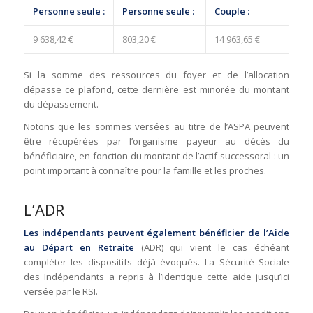
Personne seule :
Personne seule :
Couple :
Cou
​9 638,42 €
​803,20 €
​14 963,65 €
​1 
Si la somme des ressources du foyer et de l’allocation
dépasse ce plafond, cette dernière est minorée du montant
du dépassement.
Notons que les sommes versées au titre de l’ASPA peuvent
être récupérées par l’organisme payeur au décès du
bénéficiaire, en fonction du montant de l’actif successoral : un
point important à connaître pour la famille et les proches.
L’ADR
Les indépendants peuvent également bénéficier de l’Aide
au Départ en Retraite
(ADR) qui vient le cas échéant
compléter les dispositifs déjà évoqués. La Sécurité Sociale
des Indépendants a repris à l’identique cette aide jusqu’ici
versée par le RSI.