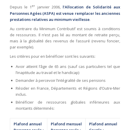
er
Depuis le 1
janvier 2006,
l’Allocation de Solidarité aux
Personnes Agées (ASPA) est venue remplacer les anciennes
prestations relatives au minimum vieillesse
.
Au contraire du Minimum Contributif est soumis à conditions
de ressources. Il n’est pas lié au montant de retraite perçu,
mais à la globalité des revenus de l’assuré (revenu foncier,
par exemple).
Les critères pour en bénéficier sont les suivants:
Avoir atteint l’âge de 65 ans (sauf cas particuliers tel que
l’inaptitude au travail et le handicap)
Demander à percevoir l’intégralité de ses pensions
Résider en France, Départements et Régions d’Outre-Mer
inclus.
Bénéficier de ressources globales inférieures aux
montants déterminés:
Plafond annuel
Plafond mensuel
Plafond annuel
Pl
Personne seule :
Personne seule :
Couple :
Cou