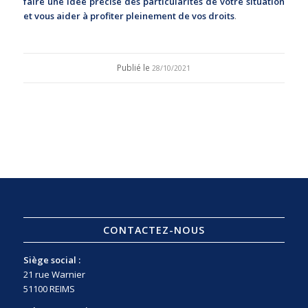
faire une idée précise des particularités de votre situation
et vous aider à profiter pleinement de vos droits
.
Publié le
28/10/2021
CONTACTEZ-NOUS
Siège social :
21 rue Warnier
51100 REIMS