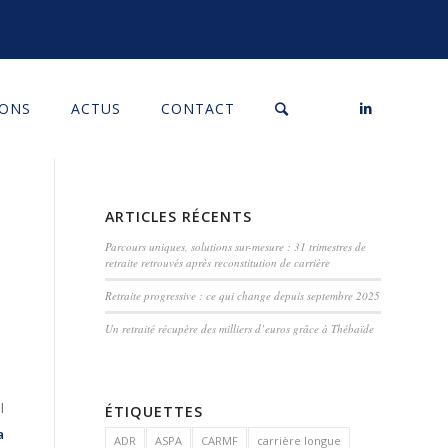
IONS
ACTUS
CONTACT
ARTICLES RÉCENTS
Parcours uniques, solutions sur-mesure : 31 trimestres de
retraite retrouvés après reconstitution de carrière
E
Retraite progressive : ce qui change depuis septembre 2025
Un retraité récupère des milliers d’euros grâce à Thébaïde
l
ÉTIQUETTES
a
ADR
ASPA
CARMF
carrière longue